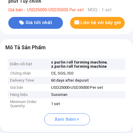
phút Tùy chỉnh
Giá bán：USD25000-USD35000 Per set
MOQ：1 set
Giá tốt nhất
Liên hệ với bây giờ
Mô Tả Sản Phẩm
,
c purlin roll forming machine
Điểm nổi bật
z purlin roll forming machine
Chứng nhận
CE, SGS, ISO
Delivery Time
60 days after deposit
Giá bán
USD25000-USD35000 Per set
Hàng hiệu
Sussman
Minimum Order
1 set
Quantity
Xem thêm