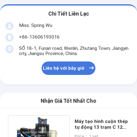
Chi Tiết Liên Lạc
Miss. Spring Wu
+86-13606193016
SỐ 18-1, Funan road, Wenlin, Zhutang Town, Jiangyin
city, Jiangsu Province, China.
Liên hệ với bây giờ
Nhận Giá Tốt Nhất Cho
Máy tạo hình cuộn thép
tự động 13 trạm C 12m
/ phút Tùy chỉnh
Price： 1 set