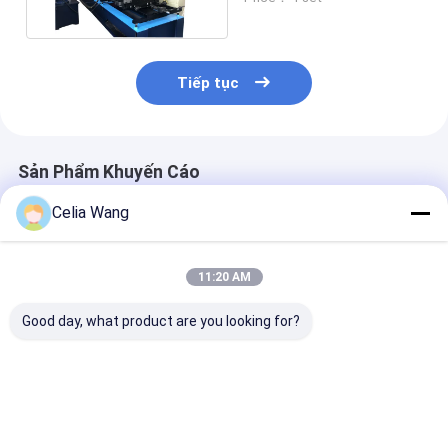
Tiếp tục
Sản Phẩm Khuyến Cáo
Celia Wang
11:20 AM
Good day, what product are you looking for?
Khung kết cấu thép
2.0-3.5mm Thép kẽm
Thiết kế mới n
mạ kẽm có thể điều
100-500mm Chiều
2.0-3.5mm Độ
chỉnh rộng Máy tạo
rộng điều chỉnh CZ
thép kẽm CZ10
hình cuộn xà gồ CZ
Purlin Roll Forming
500mm chiều 
Phổ biến ở Úc cho
Machine với Auto
điều chỉnh Nh
Giá tốt nhất
Giá tốt nhất
Giá tốt n
kho kết cấu thép
Stacker cho cấu trúc
trúc khung là