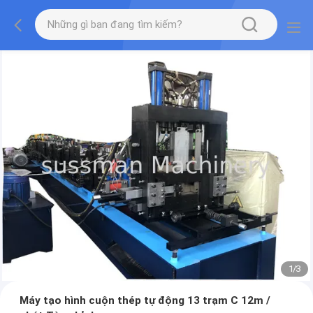
1
/
3
Máy tạo hình cuộn thép tự động 13 trạm C 12m /