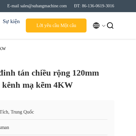
E-mail sales@suhangmachine.com
ĐT: 86-136-0619-3016
Sự kiện


Lời yêu cầu Một câu
trích dẫn
4KW
đinh tán chiều rộng 120mm
p kênh mạ kẽm 4KW
Tích, Trung Quốc
sman