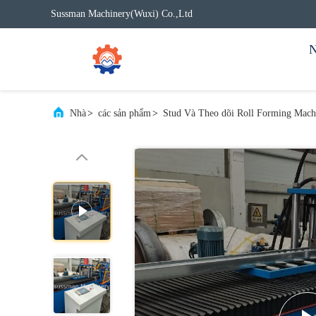
Sussman Machinery(Wuxi) Co.,Ltd
N
Nhà
>
các sản phẩm
>
Stud Và Theo dõi Roll Forming Mach