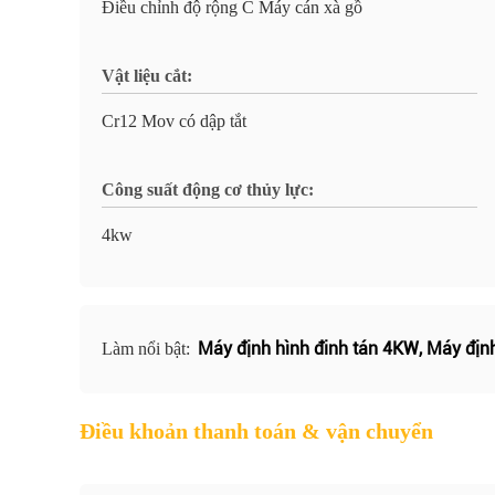
Điều chỉnh độ rộng C Máy cán xà gồ
Vật liệu cắt:
Cr12 Mov có dập tắt
Công suất động cơ thủy lực:
4kw
Máy định hình đinh tán 4KW
,
Máy định
Làm nổi bật:
Điều khoản thanh toán & vận chuyển