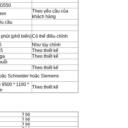
 G550
Theo yêu cầu của
0mm
khách hàng
êu cầu
 phút (phổ biến)
Có thể điều chỉnh
0
Như tùy chỉnh
15
Theo thiết kế
 ga
Theo thiết kế
huỗi
Theo thiết kế
hoặc Schneider hoặc Siemens
 9500 * 1100 *
Theo thiết kế
m
1 bộ
1 bộ
1 bộ