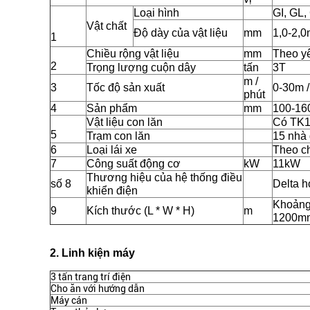
Loại hình
GI, GL,
Vật chất
Độ dày của vật liệu
mm
1,0-2,
1
Chiều rộng vật liệu
mm
Theo y
2
Trọng lượng cuộn dây
tấn
3T
m /
3
Tốc độ sản xuất
0-30m /
phút
4
Sản phẩm
mm
100-16
Vật liệu con lăn
Có TK
5
Trạm con lăn
15 nhà
6
Loại lái xe
Theo c
7
Công suất động cơ
kW
11kW
Thương hiệu của hệ thống điều
số 8
Delta 
khiển điện
Khoảng
9
Kích thước (L * W * H)
m
1200m
2. Linh kiện máy
3 tấn trang trí điện
Cho ăn với hướng dẫn
Máy cán