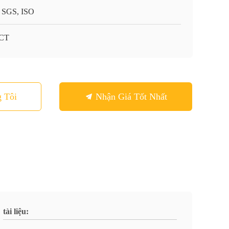
 SGS, ISO
-CT
 Tôi
Nhận Giá Tốt Nhất
tài liệu: