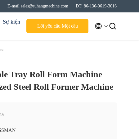
E-mail sales@suhangmachine.com
ĐT: 86-136-0619-3016
Sự kiện


Lời yêu cầu Một câu
trích dẫn
ine
ble Tray Roll Form Machine
zed Steel Roll Former Machine
na
SSMAN