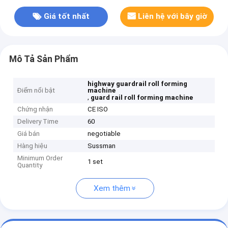
Giá tốt nhất
Liên hệ với bây giờ
Mô Tả Sản Phẩm
highway guardrail roll forming
Điểm nổi bật
machine
,
guard rail roll forming machine
Chứng nhận
CE ISO
Delivery Time
60
Giá bán
negotiable
Hàng hiệu
Sussman
Minimum Order
1 set
Quantity
Xem thêm