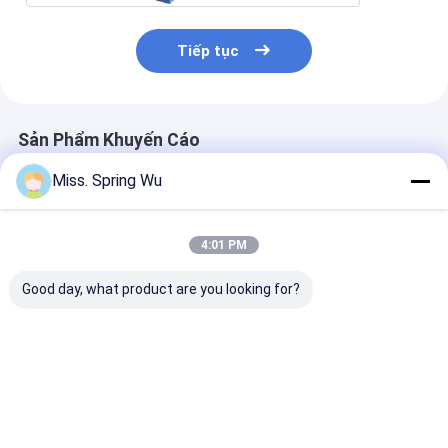
Tiếp tục
Sản Phẩm Khuyến Cáo
Miss. Spring Wu
4:01 PM
Good day, what product are you looking for?
Tự động 2-4mm
Máy tạo đường cong
Máy tạo hình 
Steel Plate
đường ray dẫn
thép mạ kẽm t
Thickness Guard W
hướng đôi dày 1,5-
hàng rào dày 
Shape Crash Barrier
2mm với 2 bộ khuôn
2.0mm
Guardrail Làm máy
tùy chỉnh
Giá tốt nhất
Giá tốt nhất
Giá tốt n
cho đường cao