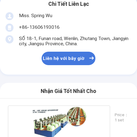
Chi Tiết Liên Lạc
Miss. Spring Wu
+86-13606193016
SỐ 18-1, Funan road, Wenlin, Zhutang Town, Jiangyin
city, Jiangsu Province, China.
Liên hệ với bây giờ
Nhận Giá Tốt Nhất Cho
Price：
1 set