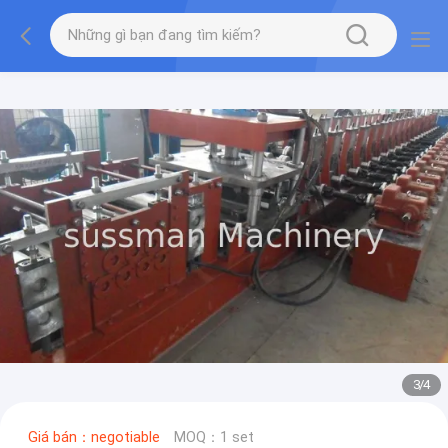
3
/
4
Giá bán：negotiable
MOQ：1 set