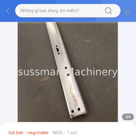
3
/
4
Giá bán：negotiable
MOQ：1 set