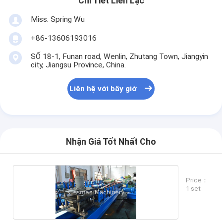
Chi Tiết Liên Lạc
Miss. Spring Wu
+86-13606193016
SỐ 18-1, Funan road, Wenlin, Zhutang Town, Jiangyin
city, Jiangsu Province, China.
Liên hệ với bây giờ
Nhận Giá Tốt Nhất Cho
Price：
1 set