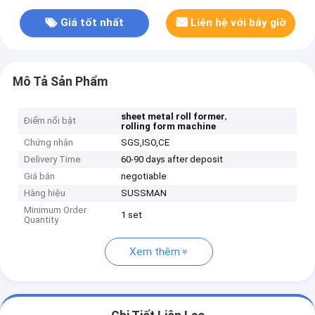
Giá tốt nhất
Liên hệ với bây giờ
Mô Tả Sản Phẩm
,
sheet metal roll former
Điểm nổi bật
rolling form machine
Chứng nhận
SGS,ISO,CE
Delivery Time
60-90 days after deposit
Giá bán
negotiable
Hàng hiệu
SUSSMAN
Minimum Order
1 set
Quantity
Xem thêm