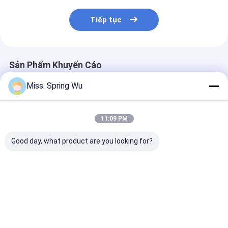
Tiếp tục
Sản Phẩm Khuyến Cáo
Miss. Spring Wu
11:09 PM
Good day, what product are you looking for?
Máy tạo hình cửa
0.7-0.9mm Độ dày
Máy cán tôn c
chớp PU 0,27 -
thép kẽm 70mm
cuốn châu Âu 
0,4mm 55mm 77mm
Awning Tube Roll
1.2mm mạ kẽm
với bộ trang trí 3T
Forming Machine
lưỡi cắt đa nă
Giá tốt nhất
Giá tốt nhất
Giá tốt n