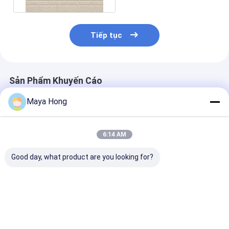
Tiếp tục
Sản Phẩm Khuyến Cáo
Maya Hong
6:14 AM
Good day, what product are you looking for?
16mm Nội thất trang
Tấm ốp tường bằng
Bảng điều khi
trí Đèn nhẹ PU
kim loại trang trí PU
Sandwich kim 
Foamed Wall
370mm Tấm ốp
16mm Mô hình
Cladding Sandwich
tường bằng kim loại
giả Trang trí 
Panel Với giá tốt
trang trí cho tường
ngoại thất
Giá tốt nhất
Giá tốt nhất
Giá tốt n
ngoại thất 16mm