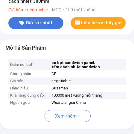
cách nhiệt 380mm
Giá bán：negotiable
MOQ：100 mét vuông
Giá tốt nhất
Liên hệ với bây giờ
Mô Tả Sản Phẩm
,
pu bọt sandwich panel
Điểm nổi bật
tấm cách nhiệt sandwich
Chứng nhận
CE
Giá bán
negotiable
Hàng hiệu
Sussman
Khả năng cung cấp
100000 mét vuông mỗi tháng
Nguồn gốc
Wuxi Jiangsu China
Xem thêm