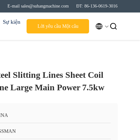
E-mail sales@suhangmachine.com
ĐT: 86-136-0619-3016
Sự kiện


Lời yêu cầu Một câu
trích dẫn
eel Slitting Lines Sheet Coil
ine Large Main Power 7.5kw
INA
SSMAN