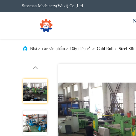
Sussman Machinery(Wuxi) Co.,Ltd
N
Nhà
>
các sản phẩm
>
Dây thép cắt
>
Cold Rolled Steel Sli