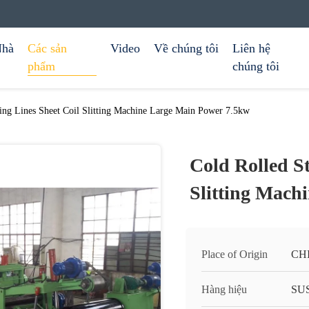
hà
Các sản
Video
Về chúng tôi
Liên hệ
phẩm
chúng tôi
tting Lines Sheet Coil Slitting Machine Large Main Power 7.5kw
Cold Rolled St
Slitting Mach
Place of Origin
CH
Hàng hiệu
SU