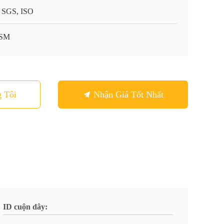
 SGS, ISO
-SM
 Tôi
Nhận Giá Tốt Nhất
ID cuộn dây: