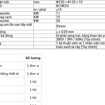
ật lưỡi
mm
Φ220 × Φ120 × 10
ỡi
6CrW2Si
m / phút
≤15
ecoiler
KW
11
áy rạch
KW
15
coiler
KW
30
g con lăn san lấp mặt
55mm
rộng
≤ ± 0,05 mm
 bộ dòng
từ phải sang trái, bảng thao tác 
380V / 3Ph / 50Hz (Tùy chỉnh)
g
1 kỹ thuật viên và 1 nhân viên nó
màu xanh lá cây (Tùy chỉnh)
Số lượng
er
1 đơn vị
bằng thiết bị
1 đơn vị
1 bộ
1 bộ
1 bộ