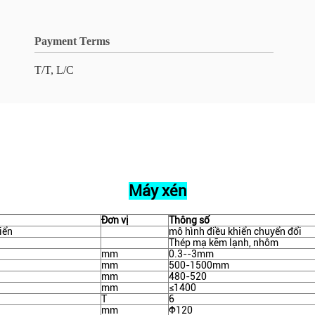
Payment Terms
T/T, L/C
Máy xén
Đơn vị
Thông số
iển
mô hình điều khiển chuyển đổi
Thép mạ kẽm lạnh, nhôm
mm
0.3--3mm
mm
500-1500mm
mm
480-520
mm
≤1400
T
6
mm
Φ120