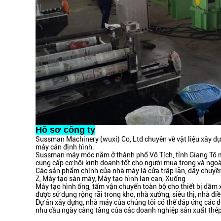
Hồ sơ công ty
Sussman Machinery (wuxi) Co, Ltd chuyên về vật liệu xây dựn
máy cán định hình.
Sussman máy móc nằm ở thành phố Vô Tích, tỉnh Giang Tô mà 
cung cấp cơ hội kinh doanh tốt cho người mua trong và ngoà
Các sản phẩm chính của nhà máy là cửa trập lăn, dây chuyền
Z, Máy tạo sàn máy, Máy tạo hình lan can, Xuống
Máy tạo hình ống, tấm vận chuyển toàn bộ cho thiết bị dầm x
được sử dụng rộng rãi trong kho, nhà xưởng, siêu thị, nhà đi
Dự án xây dựng, nhà máy của chúng tôi có thể đáp ứng các d
nhu cầu ngày càng tăng của các doanh nghiệp sản xuất thép