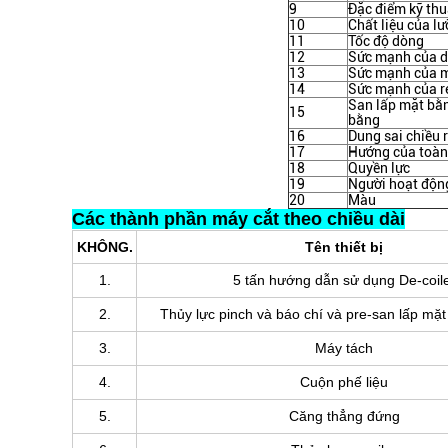
9
Đặc điểm kỹ thu
10
Chất liệu của lư
11
Tốc độ dòng
12
Sức mạnh của d
13
Sức mạnh của m
14
Sức mạnh của re
San lấp mặt bằn
15
bằng
16
Dung sai chiều 
17
Hướng của toàn
18
Quyền lực
19
Người hoạt độn
20
Màu
Các thành phần máy cắt theo chiều dài
KHÔNG.
Tên thiết bị
1.
5 tấn hướng dẫn sử dụng De-coil
2.
Thủy lực pinch và báo chí và pre-san lấp mặt 
3.
Máy tách
4.
Cuộn phế liệu
5.
Căng thẳng đứng