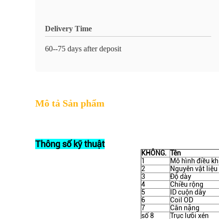
Delivery Time
60--75 days after deposit
Mô tả Sản phẩm
Thông số kỹ thuật
KHÔNG.
Tên
1
Mô hình điều kh
2
Nguyên vật liệu
3
Độ dày
4
Chiều rộng
5
ID cuộn dây
6
Coil OD
7
Cân nặng
số 8
Trục lưỡi xén