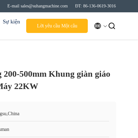
E-mail sales@suhangmachine.com
ĐT: 86-136-0619-3016
Sự kiện


Lời yêu cầu Một câu
trích dẫn
g 200-500mm Khung giàn giáo
 Máy 22KW
ngsu,China
sman