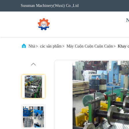
Sussman Machinery(Wuxi) Co.,Ltd
N
Nhà
>
các sản phẩm
>
Máy Cuộn Cuộn Cuộn Cuộn
>
Khay 