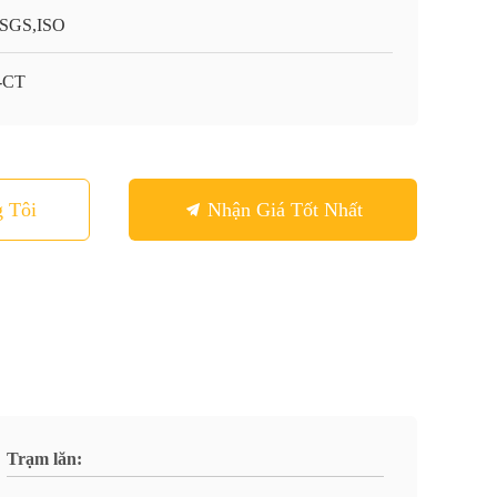
SGS,ISO
-CT
 Tôi
Nhận Giá Tốt Nhất
Trạm lăn: