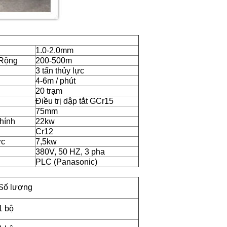
1.0-2.0mm
 Rộng
200-500m
3 tấn thủy lực
4-6m / phút
20 trạm
Điều trị dập tắt GCr15
75mm
hính
22kw
Cr12
ực
7,5kw
380V, 50 HZ, 3 pha
PLC (Panasonic)
Số lượng
1 bộ