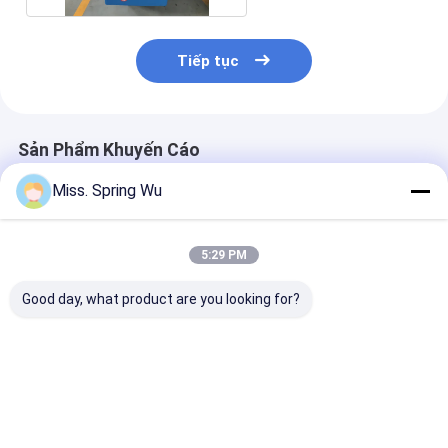
Tiếp tục
Sản Phẩm Khuyến Cáo
Miss. Spring Wu
5:29 PM
Good day, what product are you looking for?
Máy tạo hình cửa
0.7-0.9mm Độ dày
Máy cán tôn c
chớp PU 0,27 -
thép kẽm 70mm
cuốn châu Âu 
0,4mm 55mm 77mm
Awning Tube Roll
1.2mm mạ kẽm
với bộ trang trí 3T
Forming Machine
lưỡi cắt đa nă
Giá tốt nhất
Giá tốt nhất
Giá tốt n