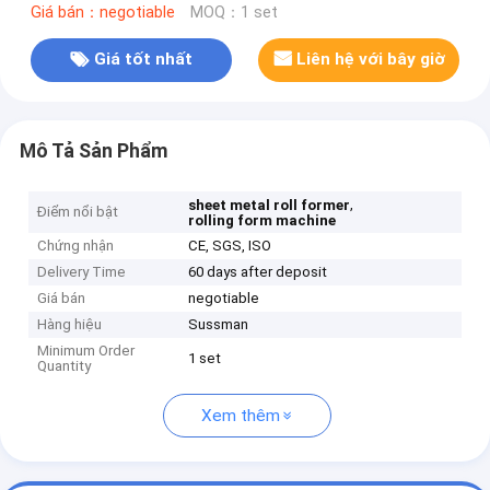
Giá bán：negotiable
MOQ：1 set
Giá tốt nhất
Liên hệ với bây giờ
Mô Tả Sản Phẩm
,
sheet metal roll former
Điểm nổi bật
rolling form machine
Chứng nhận
CE, SGS, ISO
Delivery Time
60 days after deposit
Giá bán
negotiable
Hàng hiệu
Sussman
Minimum Order
1 set
Quantity
Xem thêm