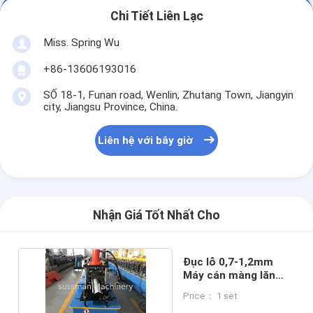
Chi Tiết Liên Lạc
Miss. Spring Wu
+86-13606193016
SỐ 18-1, Funan road, Wenlin, Zhutang Town, Jiangyin
city, Jiangsu Province, China.
Liên hệ với bây giờ
Nhận Giá Tốt Nhất Cho
Đục lỗ 0,7-1,2mm
Máy cán màng lăn
kim loại tự động
Price： 1 set