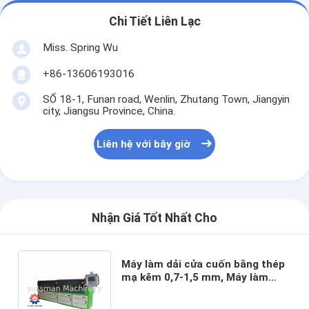
Chi Tiết Liên Lạc
Miss. Spring Wu
+86-13606193016
SỐ 18-1, Funan road, Wenlin, Zhutang Town, Jiangyin
city, Jiangsu Province, China.
Liên hệ với bây giờ
Nhận Giá Tốt Nhất Cho
Máy làm dải cửa cuốn bằng thép
mạ kẽm 0,7-1,5 mm, Máy làm
thanh ngang bằng thép kim loại
của Úc