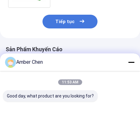
Tiếp tục
Sản Phẩm Khuyến Cáo
Amber Chen
11:53 AM
Good day, what product are you looking for?
Máy tạo hình cửa
0.7-0.9mm Độ dày
Máy cán tôn c
chớp PU 0,27 -
thép kẽm 70mm
cuốn châu Âu 
0,4mm 55mm 77mm
Awning Tube Roll
1.2mm mạ kẽm
với bộ trang trí 3T
Forming Machine
lưỡi cắt đa nă
Giá tốt nhất
Giá tốt nhất
Giá tốt n