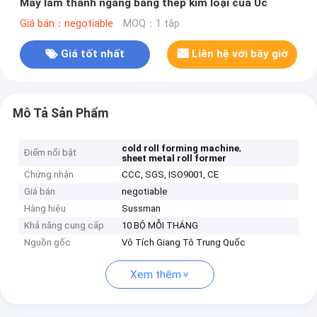
Máy làm thanh ngang bằng thép kim loại của Úc
Giá bán：negotiable
MOQ：1 tập
Giá tốt nhất
Liên hệ với bây giờ
Mô Tả Sản Phẩm
,
cold roll forming machine
Điểm nổi bật
sheet metal roll former
Chứng nhận
CCC, SGS, ISO9001, CE
Giá bán
negotiable
Hàng hiệu
Sussman
Khả năng cung cấp
10 BỘ MỖI THÁNG
Nguồn gốc
Vô Tích Giang Tô Trung Quốc
Xem thêm