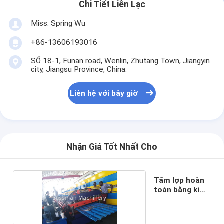
Chi Tiết Liên Lạc
Miss. Spring Wu
+86-13606193016
SỐ 18-1, Funan road, Wenlin, Zhutang Town, Jiangyin
city, Jiangsu Province, China.
Liên hệ với bây giờ
Nhận Giá Tốt Nhất Cho
Tấm lợp hoàn
toàn bằng kim
loại