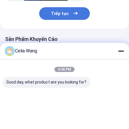
Tiếp tục
Sản Phẩm Khuyến Cáo
Celia Wang
4:36 PM
Good day, what product are you looking for?
Máy tạo hình tấm lợp
Máy tạo hình cuộn
Thị trường ch
hai lớp hình thang và
tấm lợp hai lớp bằng
phổ biến IBR 6
IBR 760mm Thép mạ
thép mạ kẽm IBR 0,3-
Máy tạo cuộn 
kẽm 0,3-0,8mm
0,8mm với bộ truyền
Trapezoidal c
động xích
nhà
Giá tốt nhất
Giá tốt nhất
Giá tốt n