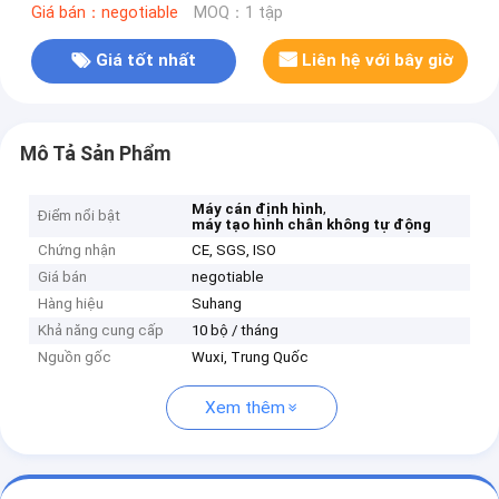
Giá bán：negotiable
MOQ：1 tập
Giá tốt nhất
Liên hệ với bây giờ
Mô Tả Sản Phẩm
,
Máy cán định hình
Điểm nổi bật
máy tạo hình chân không tự động
Chứng nhận
CE, SGS, ISO
Giá bán
negotiable
Hàng hiệu
Suhang
Khả năng cung cấp
10 bộ / tháng
Nguồn gốc
Wuxi, Trung Quốc
Xem thêm